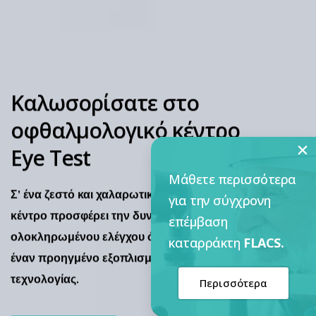
Καλωσορίσατε στο
οφθαλμολογικό κέντρο
Eye Test
Μάθετε περισσότερα
Σ’ ένα ζεστό και χαλαρωτικό διάκοσμο, το
για την σύγχρονη
κέντρο προσφέρει την δυνατότητα ενός
επέμβαση
ολοκληρωμένου ελέγχου όρασης, μέσα από
καταρράκτη
FLACS.
έναν προηγμένο εξοπλισμό τελευταίας
τεχνολογίας.
Περισσότερα